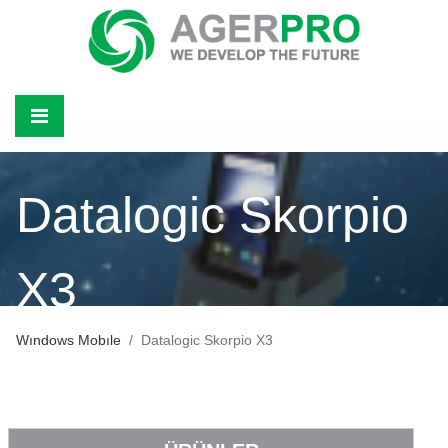
Datalogic Skorpio
X3
Wındows Mobıle
Datalogic Skorpio X3